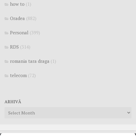
how to
(1)
Oradea
(882)
Personal
(399)
RDS
(314)
romania tara draga
(1)
telecom
(72)
ARHIVĂ
Arhivă