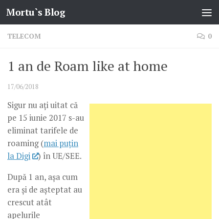
Mortu`s Blog
Skip to content
TELECOM
0
1 an de Roam like at home
17/06/2018
Sigur nu ați uitat că
pe 15 iunie 2017 s-au
eliminat tarifele de
roaming (
mai puțin
la Digi
) în UE/SEE.
După 1 an, așa cum
era și de așteptat au
crescut atât
apelurile