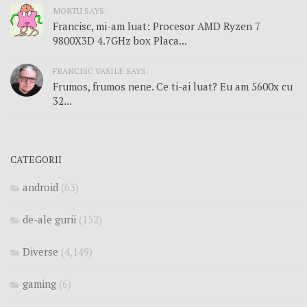
MORTU SAYS:
Francisc, mi-am luat: Procesor AMD Ryzen 7
9800X3D 4.7GHz box Placa...
FRANCISC VASILE SAYS:
Frumos, frumos nene. Ce ti-ai luat? Eu am 5600x cu
32...
CATEGORII
android
(63)
de-ale gurii
(152)
Diverse
(4,149)
gaming
(6)