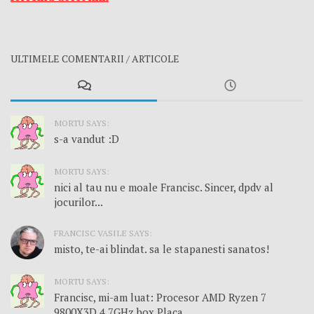
ULTIMELE COMENTARII / ARTICOLE
MORTU SAYS:
s-a vandut :D
MORTU SAYS:
nici al tau nu e moale Francisc. Sincer, dpdv al
jocurilor...
FRANCISC VASILE SAYS:
misto, te-ai blindat. sa le stapanesti sanatos!
MORTU SAYS:
Francisc, mi-am luat: Procesor AMD Ryzen 7
9800X3D 4.7GHz box Placa...