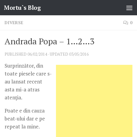
Mortu`s Blog
Skip to content
DIVERSE
0
Andrada Popa – 1…2…3
PUBLISHED
06/02/2014
· UPDATED
03/05/2016
Surprinzător, din
toate piesele care s-
au lansat recent
asta mi-a atras
atenția.
Poate e din cauza
beat-ului dar e pe
repeat la mine.