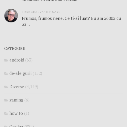
FRANCISC VASILE SAYS:
Frumos, frumos nene. Ce ti-ai luat? Eu am 5600x cu
32...
CATEGORII
android
(63)
de-ale gurii
(152)
Diverse
(4,149)
gaming
(6)
how to
(1)
Oradea
(882)