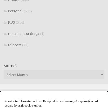
Personal
(399)
RDS
(314)
romania tara draga
(1)
telecom
(72)
ARHIVĂ
Arhivă
Acest site foloseste cookies. Navigând în continuare, vă exprimați acordul
© 2007 - 2025 Mortu`s Blog. Daca tot te inspiri de aici pune
asupra folosirii cookie-urilor.