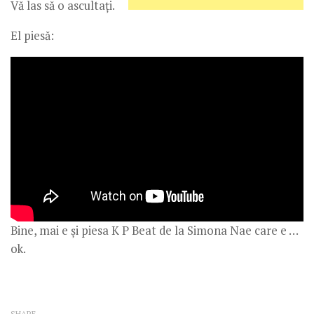
Vă las să o ascultați.
El piesă:
Bine, mai e și piesa K P Beat de la Simona Nae care e …
ok.
SHARE