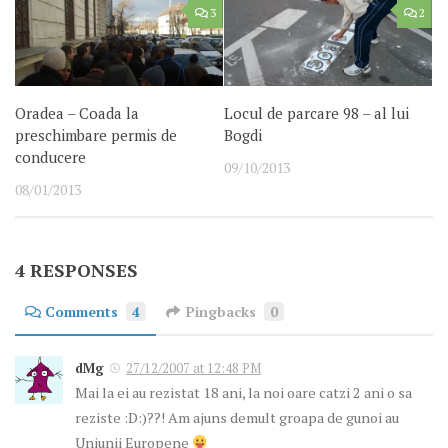
3
2
Oradea – Coada la
Locul de parcare 98 – al lui
preschimbare permis de
Bogdi
conducere
09/10/2013
08/01/2013
4 RESPONSES
Comments
4
Pingbacks
0
dMg
27/12/2007 at 12:48 PM
Mai la ei au rezistat 18 ani, la noi oare catzi 2 ani o sa
reziste :D:)??! Am ajuns demult groapa de gunoi au
Uniunii Europene