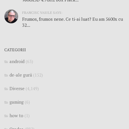
FRANCISC VASILE SAYS:
Frumos, frumos nene. Ce ti-ai luat? Eu am 5600x cu
32...
CATEGORII
android
(63)
de-ale gurii
(152)
Diverse
(4,149)
gaming
(6)
how to
(1)
Oradea
(882)