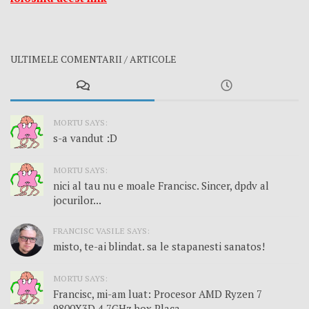
ULTIMELE COMENTARII / ARTICOLE
MORTU SAYS:
s-a vandut :D
MORTU SAYS:
nici al tau nu e moale Francisc. Sincer, dpdv al
jocurilor...
FRANCISC VASILE SAYS:
misto, te-ai blindat. sa le stapanesti sanatos!
MORTU SAYS:
Francisc, mi-am luat: Procesor AMD Ryzen 7
9800X3D 4.7GHz box Placa...