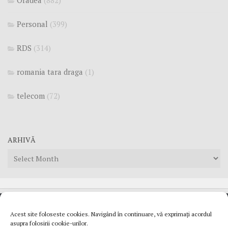
Personal
(399)
RDS
(314)
romania tara draga
(1)
telecom
(72)
ARHIVĂ
Arhivă
Acest site foloseste cookies. Navigând în continuare, vă exprimați acordul
© 2007 - 2025 Mortu`s Blog. Daca tot te inspiri de aici pune
asupra folosirii cookie-urilor.