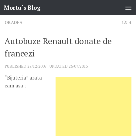
Mortu`s Blog
Skip to content
ORADEA
4
Autobuze Renault donate de
francezi
PUBLISHED
27/12/2007
· UPDATED
26/07/2015
“Bijuteria” arata
cam asa :