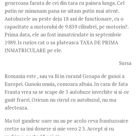
generoasa facuta de cei din tara cu painea lunga. Cel
putin ne minunam pana ne uitam putin mai atent.
Autobuzele au peste deja 18 ani de functionare, cu o
capacitate a motorului de 9.839 cilindrei, pe motorin?.
Prima data, ele au fost inmatriculate in septembrie
1989. Is curios cat o sa plateasca TAXA DE PRIMA
INMATRICULARE pe ele.
Sursa
Romania este , sau va fii in curand Groapa de gunoi a
Europei. Gunoiu unuia, comoara altuia. In cazu de fata
Franta vrea sa se scape de 3 autobuze invechite si si-or
gasit fraeri. Oricum nu circul cu autobuzul, nu ma
afecteaza.
Ma tot gandesc oare nu au pe acolo ceva frantuzoaice
cretze sa imi doneze si mie vreo 2 3. Accept si cu