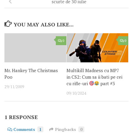
scurte de 30 iulie
YOU MAY ALSO LIKE...
0
0
Mr. Hankey The Christmas
Multikill Madness cu MP7
Poo
in CS2: Cum sa ii bati pe cei
cu rifle-uri
part #3
29/11/2009
09/10/2024
1 RESPONSE
Comments
1
Pingbacks
0