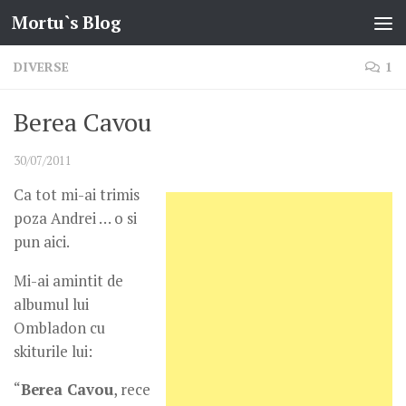
Mortu`s Blog
Skip to content
DIVERSE
1
Berea Cavou
30/07/2011
Ca tot mi-ai trimis
poza Andrei … o si
pun aici.
Mi-ai amintit de
albumul lui
Ombladon cu
skiturile lui:
“
Berea Cavou
, rece