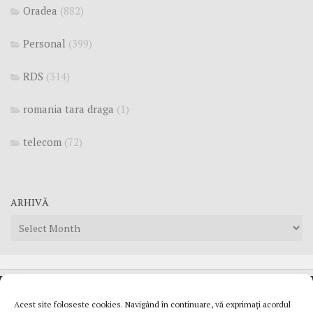
Oradea
(882)
Personal
(399)
RDS
(314)
romania tara draga
(1)
telecom
(72)
ARHIVĂ
Arhivă
Acest site foloseste cookies. Navigând în continuare, vă exprimați acordul