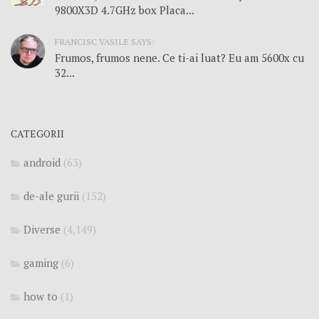
9800X3D 4.7GHz box Placa...
FRANCISC VASILE SAYS:
Frumos, frumos nene. Ce ti-ai luat? Eu am 5600x cu
32...
CATEGORII
android
(63)
de-ale gurii
(152)
Diverse
(4,149)
gaming
(6)
how to
(1)