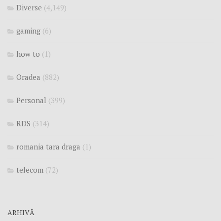
Diverse
(4,149)
gaming
(6)
how to
(1)
Oradea
(882)
Personal
(399)
RDS
(314)
romania tara draga
(1)
telecom
(72)
ARHIVĂ