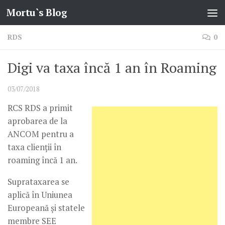
Mortu`s Blog
Skip to content
RDS
0
Digi va taxa încă 1 an în Roaming
03/07/2018
RCS RDS a primit
aprobarea de la
ANCOM pentru a
taxa clienții în
roaming încă 1 an.
Suprataxarea se
aplică în Uniunea
Europeană și statele
membre SEE