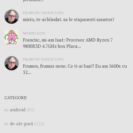
FRANCISC VASILE SAYS:
misto, te-ai blindat. sa le stapanesti sanatos!
MORTU SAYS:
Francisc, mi-am luat: Procesor AMD Ryzen 7
9800X3D 4.7GHz box Placa...
FRANCISC VASILE SAYS:
Frumos, frumos nene. Ce ti-ai luat? Eu am 5600x cu
32...
CATEGORII
android
(63)
de-ale gurii
(152)