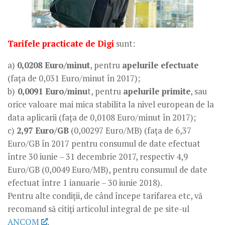
Tarifele practicate de Digi
sunt:
a)
0,0208 Euro/minut
, pentru
apelurile efectuate
(fața de 0,031 Euro/minut în 2017);
b)
0,0091 Euro/minu
t, pentru
apelurile primite
, sau
orice valoare mai mica stabilita la nivel european de la
data aplicarii (fața de 0,0108 Euro/minut în 2017);
c)
2,97 Euro/GB
(0,00297 Euro/MB) (fața de 6,37
Euro/GB în 2017 pentru consumul de date efectuat
între 30 iunie – 31 decembrie 2017, respectiv 4,9
Euro/GB (0,0049 Euro/MB), pentru consumul de date
efectuat între 1 ianuarie – 30 iunie 2018).
Pentru alte condiții, de când începe tarifarea etc, vă
recomand să citiți articolul integral de pe site-ul
ANCOM
.