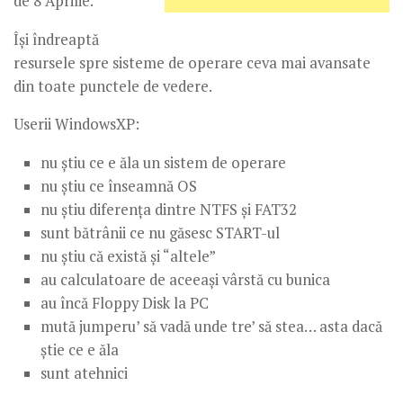
de 8 Aprilie.
Își îndreaptă
resursele spre sisteme de operare ceva mai avansate
din toate punctele de vedere.
Userii WindowsXP:
nu știu ce e ăla un sistem de operare
nu știu ce înseamnă OS
nu știu diferența dintre NTFS și FAT32
sunt bătrânii ce nu găsesc START-ul
nu știu că există și “altele”
au calculatoare de aceeași vârstă cu bunica
au încă Floppy Disk la PC
mută jumperu’ să vadă unde tre’ să stea… asta dacă
știe ce e ăla
sunt atehnici