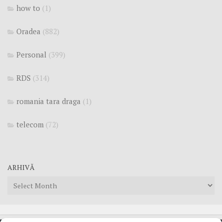
how to
(1)
Oradea
(882)
Personal
(399)
RDS
(314)
romania tara draga
(1)
telecom
(72)
ARHIVĂ
Arhivă