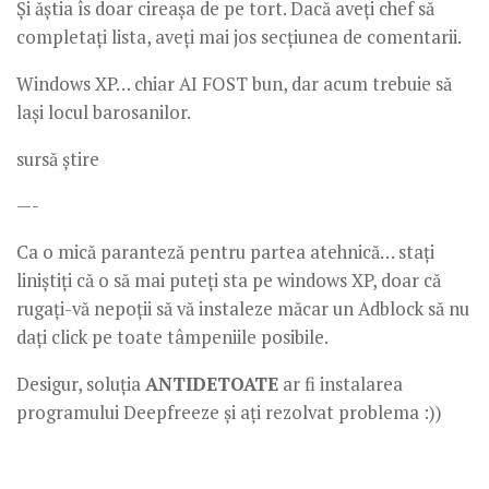
Și ăștia îs doar cireașa de pe tort. Dacă aveți chef să
completați lista, aveți mai jos secțiunea de comentarii.
Windows XP… chiar AI FOST bun, dar acum trebuie să
lași locul barosanilor.
sursă știre
—-
Ca o mică paranteză pentru partea atehnică… stați
liniștiți că o să mai puteți sta pe windows XP, doar că
rugați-vă nepoții să vă instaleze măcar un Adblock să nu
dați click pe toate tâmpeniile posibile.
Desigur, soluția
ANTIDETOATE
ar fi instalarea
programului Deepfreeze și ați rezolvat problema :))