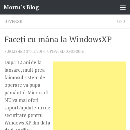
Mortu`s Blog
Skip to content
DIVERSE
5
Faceți cu mâna la WindowsXP
PUBLISHED
27/02/2014
· UPDATED
03/05/2016
După 12 ani de la
lansare, mult prea
faimosul sistem de
operare va pupa
pământul. Microsoft
NU va mai oferi
suport/update-uri de
securitate pentru
Windows XP din data