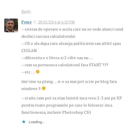
Reply
Petre
28/02/2014 at 6:50 PM
– sistem de operare e acela care nu se vede atunci cand
desfaci carcasa calculatorului
– OS e ala dupa care alearga puliticienii sau altfel spus
CIOLAN
– diferenta e o litera si 2 cifre sau nu …
– cum sa porneasca calculatorul fara START ???
– etc …
Imi vine sa plang … n-o sa mai pot scrie pe blog fara
windows 9
– si uite cum pot sa stau linistit inca vreo 2-3 ani pe XP
pentru toate programele pe care le folosesc inca
functioneaza, inclusiv Photoshop CS5
Loading...