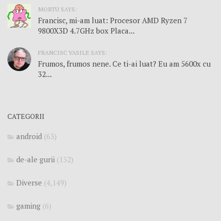
MORTU SAYS:
Francisc, mi-am luat: Procesor AMD Ryzen 7
9800X3D 4.7GHz box Placa...
FRANCISC VASILE SAYS:
Frumos, frumos nene. Ce ti-ai luat? Eu am 5600x cu
32...
CATEGORII
android
(63)
de-ale gurii
(152)
Diverse
(4,149)
gaming
(6)