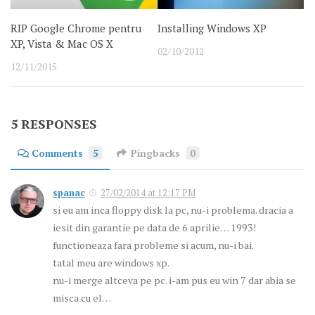
RIP Google Chrome pentru
Installing Windows XP
XP, Vista & Mac OS X
02/10/2012
12/11/2015
5 RESPONSES
Comments
5
Pingbacks
0
spanac
27/02/2014 at 12:17 PM
si eu am inca floppy disk la pc, nu-i problema. dracia a
iesit din garantie pe data de 6 aprilie… 1993!
functioneaza fara probleme si acum, nu-i bai.
tatal meu are windows xp.
nu-i merge altceva pe pc. i-am pus eu win 7 dar abia se
misca cu el…