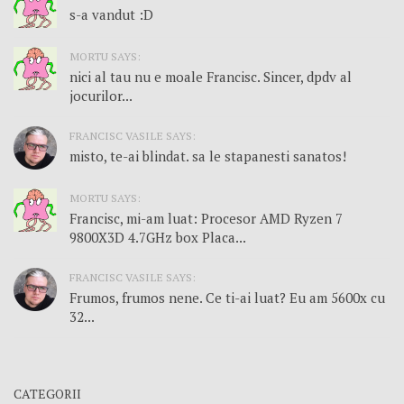
s-a vandut :D
MORTU SAYS:
nici al tau nu e moale Francisc. Sincer, dpdv al
jocurilor...
FRANCISC VASILE SAYS:
misto, te-ai blindat. sa le stapanesti sanatos!
MORTU SAYS:
Francisc, mi-am luat: Procesor AMD Ryzen 7
9800X3D 4.7GHz box Placa...
FRANCISC VASILE SAYS:
Frumos, frumos nene. Ce ti-ai luat? Eu am 5600x cu
32...
CATEGORII