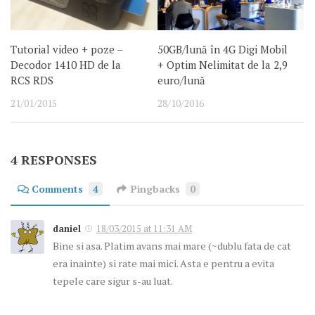
Tutorial video + poze –
50GB/lună în 4G Digi Mobil
Decodor 1410 HD de la
+ Optim Nelimitat de la 2,9
RCS RDS
euro/lună
21/01/2015
28/10/2016
4 RESPONSES
Comments
4
Pingbacks
0
daniel
18/03/2015 at 11:31 AM
Bine si asa. Platim avans mai mare (~dublu fata de cat
era inainte) si rate mai mici. Asta e pentru a evita
tepele care sigur s-au luat.