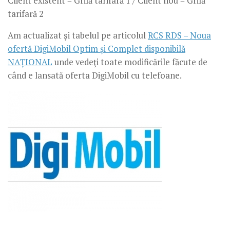
Client existent = Grilă tarifară 1 / Client nou = Grilă
tarifară 2
Am actualizat şi tabelul pe articolul
RCS RDS – Noua
ofertă DigiMobil Optim și Complet disponibilă
NAȚIONAL
unde vedeţi toate modificările făcute de
când e lansată oferta DigiMobil cu telefoane.