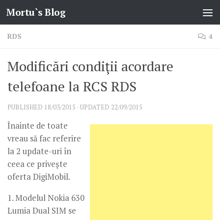
Mortu`s Blog
Skip to content
RDS
4
Modificări condiţii acordare
telefoane la RCS RDS
PUBLISHED
18/03/2015
· UPDATED
22/09/2015
Înainte de toate
vreau să fac referire
la 2 update-uri în
ceea ce priveşte
oferta DigiMobil.
1. Modelul Nokia 630
Lumia Dual SIM se