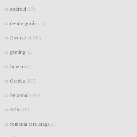
android
(63)
de-ale gurii
(152)
Diverse
(4,149)
gaming
(6)
how to
(1)
Oradea
(882)
Personal
(399)
RDS
(314)
romania tara draga
(1)