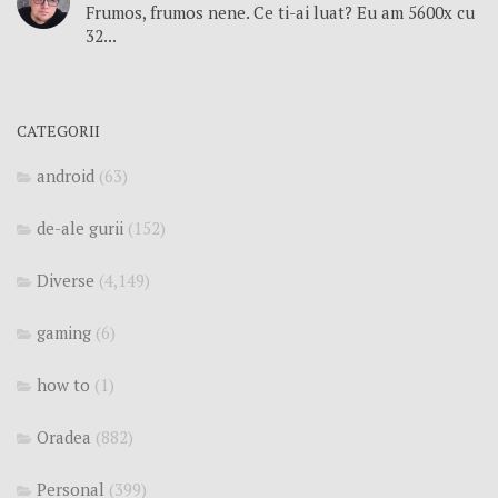
Frumos, frumos nene. Ce ti-ai luat? Eu am 5600x cu
32...
CATEGORII
android
(63)
de-ale gurii
(152)
Diverse
(4,149)
gaming
(6)
how to
(1)
Oradea
(882)
Personal
(399)