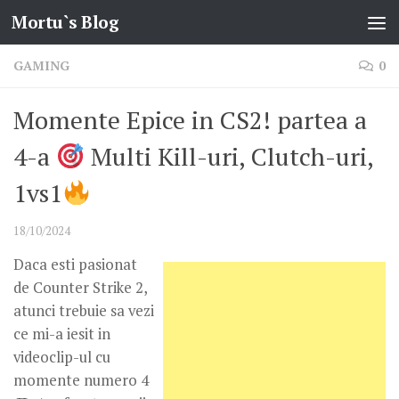
Mortu`s Blog
Skip to content
GAMING
0
Momente Epice in CS2! partea a
4-a
Multi Kill-uri, Clutch-uri,
1vs1
18/10/2024
Daca esti pasionat
de Counter Strike 2,
atunci trebuie sa vezi
ce mi-a iesit in
videoclip-ul cu
momente numero 4