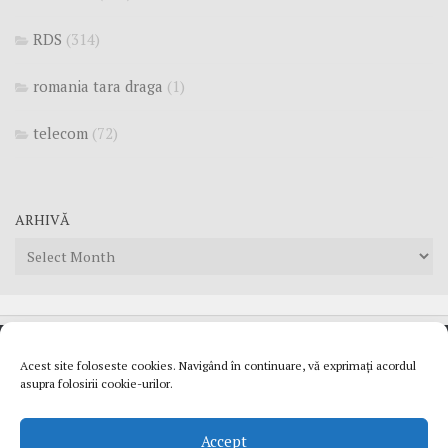
RDS
(314)
romania tara draga
(1)
telecom
(72)
ARHIVĂ
Arhivă
Acest site foloseste cookies. Navigând în continuare, vă exprimați acordul
© 2007 - 2025 Mortu`s Blog. Daca tot te inspiri de aici pune
asupra folosirii cookie-urilor.
link-ul sursa.
Politică cookies
||
Politică de confidențialitate
Accept