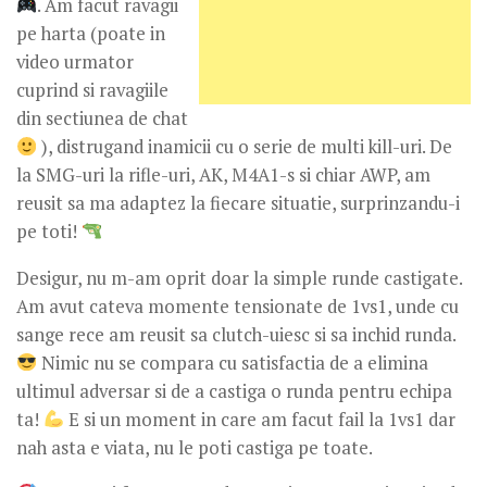
. Am facut ravagii
pe harta (poate in
video urmator
cuprind si ravagiile
din sectiunea de chat
), distrugand inamicii cu o serie de multi kill-uri. De
la SMG-uri la rifle-uri, AK, M4A1-s si chiar AWP, am
reusit sa ma adaptez la fiecare situatie, surprinzandu-i
pe toti!
Desigur, nu m-am oprit doar la simple runde castigate.
Am avut cateva momente tensionate de 1vs1, unde cu
sange rece am reusit sa clutch-uiesc si sa inchid runda.
Nimic nu se compara cu satisfactia de a elimina
ultimul adversar si de a castiga o runda pentru echipa
ta!
E si un moment in care am facut fail la 1vs1 dar
nah asta e viata, nu le poti castiga pe toate.