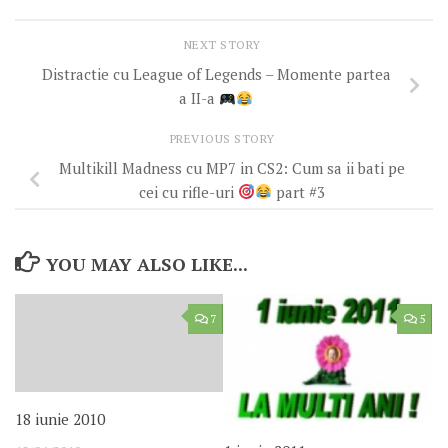
NEXT STORY
Distractie cu League of Legends – Momente partea
a II-a
PREVIOUS STORY
Multikill Madness cu MP7 in CS2: Cum sa ii bati pe
cei cu rifle-uri
part #3
YOU MAY ALSO LIKE...
7
5
18 iunie 2010