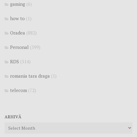
gaming
(6)
how to
(1)
Oradea
(882)
Personal
(399)
RDS
(314)
romania tara draga
(1)
telecom
(72)
ARHIVĂ
Arhivă