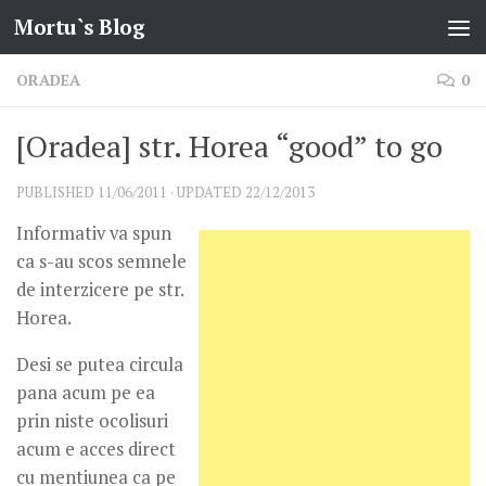
Mortu`s Blog
Skip to content
ORADEA
0
[Oradea] str. Horea “good” to go
PUBLISHED
11/06/2011
· UPDATED
22/12/2013
Informativ va spun
ca s-au scos semnele
de interzicere pe str.
Horea.
Desi se putea circula
pana acum pe ea
prin niste ocolisuri
acum e acces direct
cu mentiunea ca pe