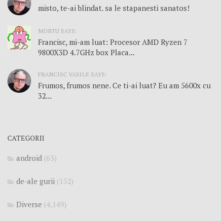
misto, te-ai blindat. sa le stapanesti sanatos!
MORTU SAYS:
Francisc, mi-am luat: Procesor AMD Ryzen 7
9800X3D 4.7GHz box Placa...
FRANCISC VASILE SAYS:
Frumos, frumos nene. Ce ti-ai luat? Eu am 5600x cu
32...
CATEGORII
android
(63)
de-ale gurii
(152)
Diverse
(4,149)