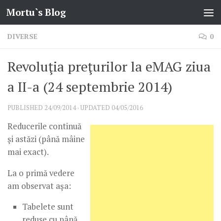
Mortu`s Blog
Skip to content
DIVERSE
0
Revoluţia preţurilor la eMAG ziua
a II-a (24 septembrie 2014)
PUBLISHED
24/09/2014
· UPDATED
04/05/2016
Reducerile continuă
şi astăzi (până mâine
mai exact).
La o primă vedere
am observat aşa:
Tabelete sunt
reduse cu până