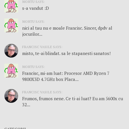
MORTU SAYS:
s-a vandut :D
MORTU SAYS:
nici al tau nu e moale Francisc. Sincer, dpdv al
jocurilor...
FRANCISC VASILE SAYS:
misto, te-ai blindat. sa le stapanesti sanatos!
MORTU SAYS:
Francisc, mi-am luat: Procesor AMD Ryzen 7
9800X3D 4.7GHz box Placa...
FRANCISC VASILE SAYS:
Frumos, frumos nene. Ce ti-ai luat? Eu am 5600x cu
32...