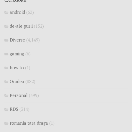
CATEGORII
android
(63)
de-ale gurii
(152)
Diverse
(4,149)
gaming
(6)
how to
(1)
Oradea
(882)
Personal
(399)
RDS
(314)
romania tara draga
(1)