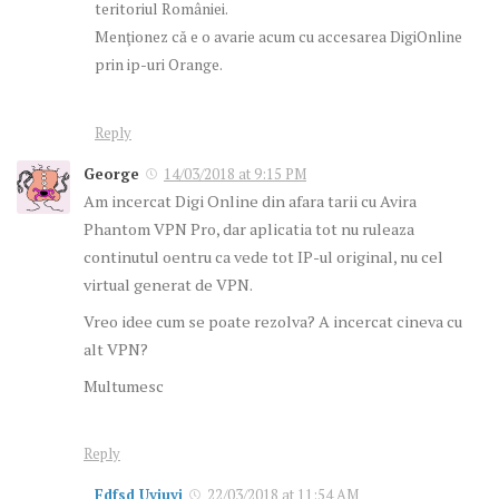
teritoriul României.
Menţionez că e o avarie acum cu accesarea DigiOnline
prin ip-uri Orange.
Reply
George
14/03/2018 at 9:15 PM
Am incercat Digi Online din afara tarii cu Avira
Phantom VPN Pro, dar aplicatia tot nu ruleaza
continutul oentru ca vede tot IP-ul original, nu cel
virtual generat de VPN.
Vreo idee cum se poate rezolva? A incercat cineva cu
alt VPN?
Multumesc
Reply
Fdfsd Uyiuyi
22/03/2018 at 11:54 AM