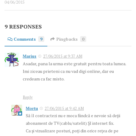
04/06/2015
9 RESPONSES
Comments
9
Pingbacks
0
Marius
27/06/2015 at 9:37 AM
Asadar, pana la urma este gratuit pentru toata lumea.
Imi ziceau prieteni ca nu vad digi online, dar eu
credeam ca fac misto.
Reply
Mortu
27/06/2015 at 9:42 AM
Să îl contractezi nu e moca fiindcă e nevoie să deţii
abonament de TV(cablu/satelit) ŞI internet fix.
Ca şi vizualizare posturi, poţi din orice reţea de pe