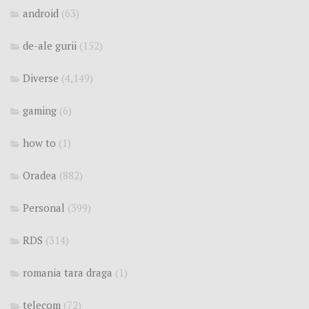
android
(63)
de-ale gurii
(152)
Diverse
(4,149)
gaming
(6)
how to
(1)
Oradea
(882)
Personal
(399)
RDS
(314)
romania tara draga
(1)
telecom
(72)