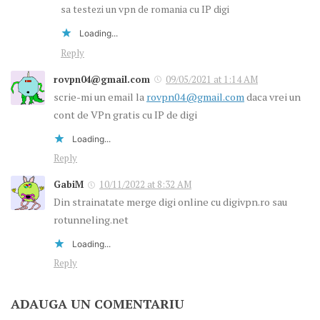
sa testezi un vpn de romania cu IP digi
Loading...
Reply
rovpn04@gmail.com
09/05/2021 at 1:14 AM
scrie-mi un email la
rovpn04@gmail.com
daca vrei un
cont de VPn gratis cu IP de digi
Loading...
Reply
GabiM
10/11/2022 at 8:32 AM
Din strainatate merge digi online cu digivpn.ro sau
rotunneling.net
Loading...
Reply
ADAUGA UN COMENTARIU