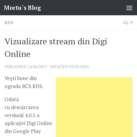
Mortu`s Blog
Skip to content
RDS
9
Vizualizare stream din Digi
Online
PUBLISHED
24/06/2015
· UPDATED
03/05/2016
Veşti bune din
ograda RCS RDS.
Odată
cu descărcarea
versiunii 4.0.5 a
aplicaţiei Digi Online
din Google Play