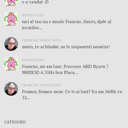
s-a vandut :D
MORTU SAYS:
nici al tau nu e moale Francisc. Sincer, dpdv al
jocurilor...
FRANCISC VASILE SAYS:
misto, te-ai blindat. sa le stapanesti sanatos!
MORTU SAYS:
Francisc, mi-am luat: Procesor AMD Ryzen 7
9800X3D 4.7GHz box Placa...
FRANCISC VASILE SAYS:
Frumos, frumos nene. Ce ti-ai luat? Eu am 5600x cu
32...
CATEGORII